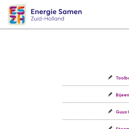
Toolb
Bijee
Guus 
Stoom