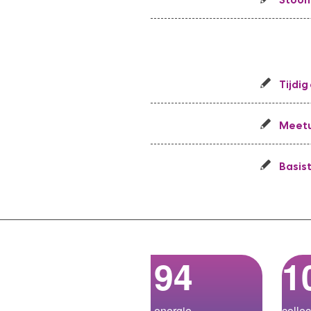
Tijdig
Meet
Basis
94
1
energie­-
collec