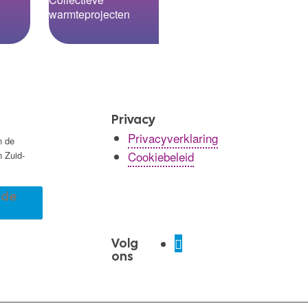
warmteprojecten
Privacy
Privacyverklaring
n de
Cookiebeleid
n Zuid-
r de
Volg
ons