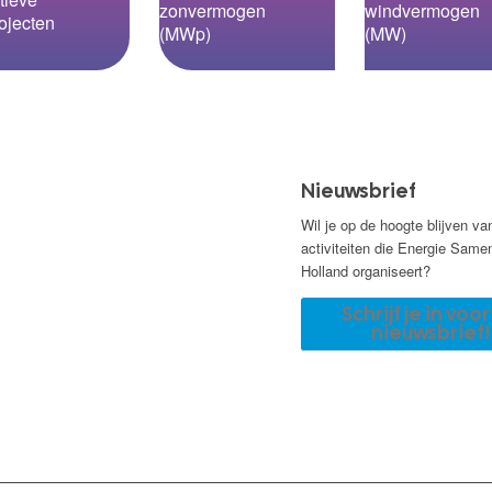
zonvermogen
windvermogen
ojecten
(MWp)
(MW)
Nieuwsbrief
Wil je op de hoogte blijven va
activiteiten die Energie Same
Holland organiseert?
Schrijf je in voo
nieuwsbrief!