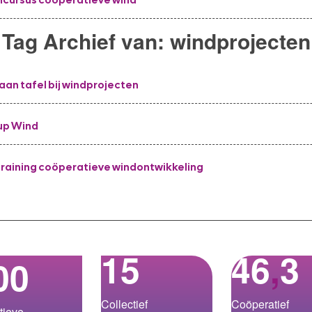
Tag Archief van:
windprojecten
 aan tafel bij windprojecten
up Wind
training coöperatieve windontwikkeling
15
46
,
3
00
Collectief
Coöperatief
tieve