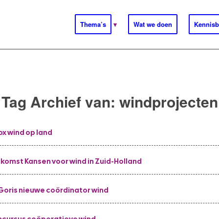
Thema’s
Wat we doen
Kennisb
Tag Archief van:
windprojecten
ox wind op land
nkomst Kansen voor wind in Zuid-Holland
Goris nieuwe coördinator wind
cursus coöperatieve wind