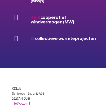
(MWp)
46,3
coöperatief
windvermogen (MW)
13
collectieve warmteprojecten
KDLab
Schieweg 15a, unit A38
2627AN Delft
info@eszh.nl