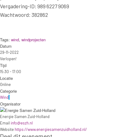
Vergadering-ID: 989 6227 9069
Wachtwoord: 382862
Tags:
wind
,
windprojecten
Datum
29-11-2022
Verlopen!
Tijd
15:30 - 17:00
Locatie
Online
Categorie
Wind
Organisator
Energie Samen Zuid-Holland
Email
info@eszh.nl
Website
https://www.energiesamenzuidholland.nl/
Deel dit evenement