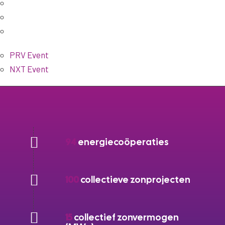
PRV Event
NXT Event
94
energiecoöperaties
100
collectieve zonprojecten
15
collectief zonvermogen