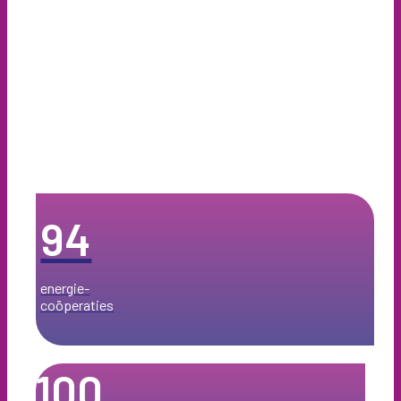
94
energie­-
coöperaties
100