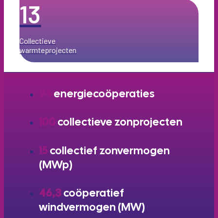
13
Collectieve
warmteprojecten
94
energiecoöperaties
100
collectieve zonprojecten
15
collectief zonvermogen
(MWp)
46,3
coöperatief
windvermogen (MW)