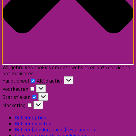
Wij gebruiken cookies om onze website en onze service te
optimaliseren.
Functioneel
Functioneel
Altijd actief
Voorkeuren
Voorkeuren
Statistieken
Statistieken
Marketing
Marketing
Beheer opties
Beheer diensten
Beheer {vendor_count} leveranciers
Lees meer over deze doeleinden