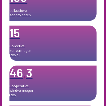
collectieve
zonprojecten
15
Collectief
zonvermogen
(MWp)
46
,
3
Coöperatief
windvermogen
(MW)