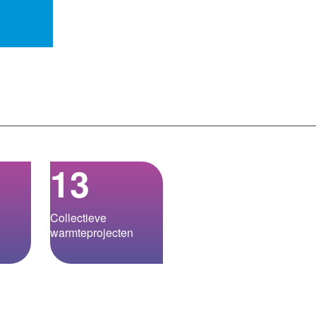
13
Collectieve
warmteprojecten