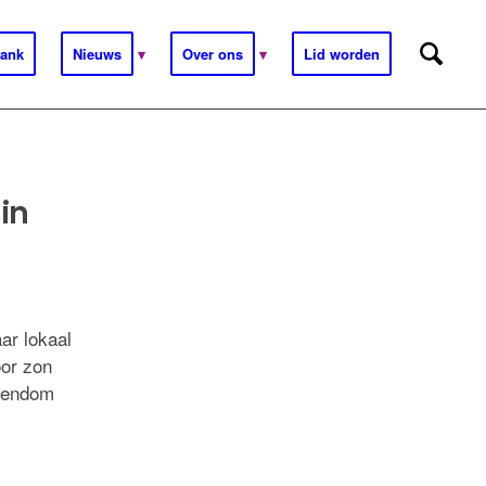
ank
Nieuws
Over ons
Lid worden
in
ar lokaal
oor zon
igendom