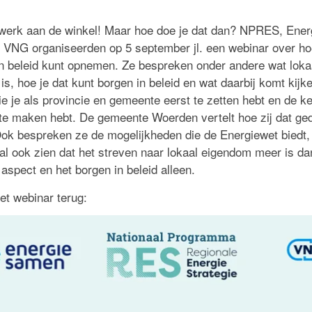
 werk aan de winkel! Maar hoe doe je dat dan? NPRES, Ener
VNG organiseerden op 5 september jl. een webinar over hoe
n beleid kunt opnemen. Ze bespreken onder andere wat loka
s, hoe je dat kunt borgen in beleid en wat daarbij komt kijk
ie je als provincie en gemeente eerst te zetten hebt en de k
j te maken hebt. De gemeente Woerden vertelt hoe zij dat ge
ok bespreken ze de mogelijkheden die de Energiewet biedt
ral ook zien dat het streven naar lokaal eigendom meer is da
 aspect en het borgen in beleid alleen.
het webinar terug: