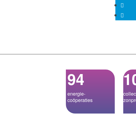
94
1
energie­-
collec
coöperaties
zonpr