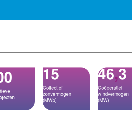
15
46
,
3
00
Collectief
Coöperatief
tieve
zonvermogen
windvermogen
ojecten
(MWp)
(MW)