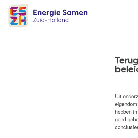
Terug
belei
Uit onder
eigendom 
hebben in
goed gebo
conclusie