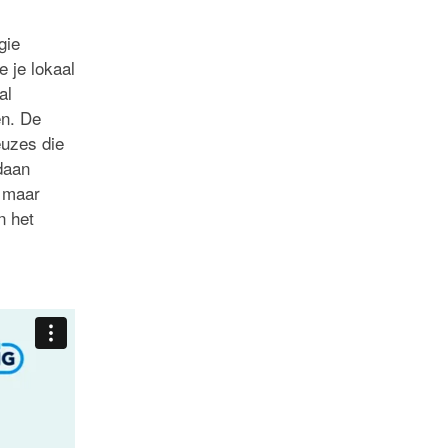
gie
 je lokaal
al
en. De
euzes die
daan
, maar
n het