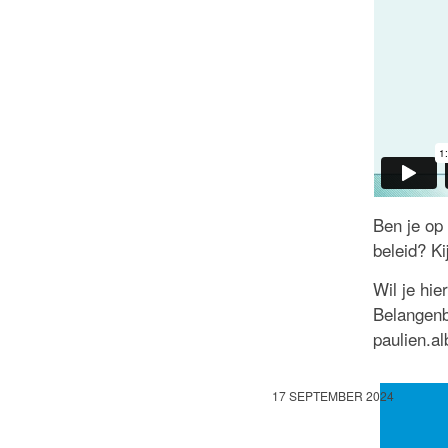
Ben je op
beleid? K
Wil je hi
Belangenb
paulien.a
17 SEPTEMBER 2024