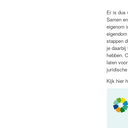
Er is dus
Samen en 
eigenom i
eigendom i
stappen d
je daarbi
hebben. O
laten voo
juridische
Kijk hier 