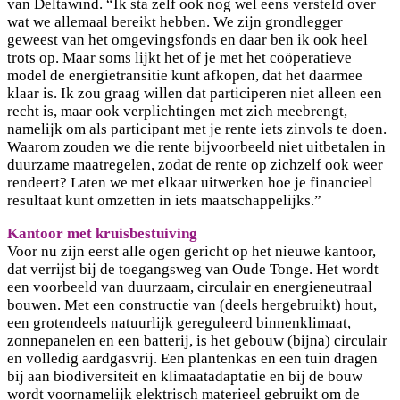
van Deltawind. “Ik sta zelf ook nog wel eens versteld over
wat we allemaal bereikt hebben. We zijn grondlegger
geweest van het omgevingsfonds en daar ben ik ook heel
trots op. Maar soms lijkt het of je met het coöperatieve
model de energietransitie kunt afkopen, dat het daarmee
klaar is. Ik zou graag willen dat participeren niet alleen een
recht is, maar ook verplichtingen met zich meebrengt,
namelijk om als participant met je rente iets zinvols te doen.
Waarom zouden we die rente bijvoorbeeld niet uitbetalen in
duurzame maatregelen, zodat de rente op zichzelf ook weer
rendeert? Laten we met elkaar uitwerken hoe je financieel
resultaat kunt omzetten in iets maatschappelijks.”
Kantoor met kruisbestuiving
Voor nu zijn eerst alle ogen gericht op het nieuwe kantoor,
dat verrijst bij de toegangsweg van Oude Tonge. Het wordt
een voorbeeld van duurzaam, circulair en energieneutraal
bouwen. Met een constructie van (deels hergebruikt) hout,
een grotendeels natuurlijk gereguleerd binnenklimaat,
zonnepanelen en een batterij, is het gebouw (bijna) circulair
en volledig aardgasvrij. Een plantenkas en een tuin dragen
bij aan biodiversiteit en klimaatadaptatie en bij de bouw
wordt voornamelijk elektrisch materieel gebruikt om de