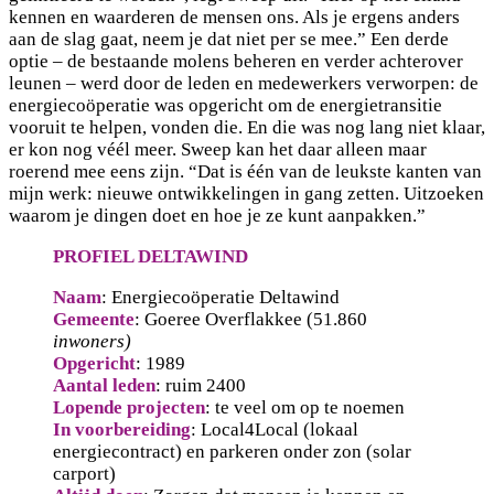
kennen en waarderen de mensen ons. Als je ergens anders
aan de slag gaat, neem je dat niet per se mee.” Een derde
optie – de bestaande molens beheren en verder achterover
leunen – werd door de leden en medewerkers verworpen: de
energiecoöperatie was opgericht om de energietransitie
vooruit te helpen, vonden die. En die was nog lang niet klaar,
er kon nog véél meer. Sweep kan het daar alleen maar
roerend mee eens zijn. “Dat is één van de leukste kanten van
mijn werk: nieuwe ontwikkelingen in gang zetten. Uitzoeken
waarom je dingen doet en hoe je ze kunt aanpakken.”
PROFIEL DELTAWIND
Naam
: Energiecoöperatie Deltawind
Gemeente
: Goeree Overflakkee (51.860
inwoners)
Opgericht
: 1989
Aantal leden
: ruim 2400
Lopende projecten
: te veel om op te noemen
In voorbereiding
: Local4Local (lokaal
energiecontract) en parkeren onder zon (solar
carport)