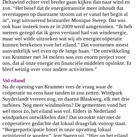
Deltawind echter veel breder gaan kijken dan naar wind en
zon. “Het besef dat de energietransitie meer inhoudt dat
overstappen op duurzame stroom zat er vanaf het begin al
in”, zegt uitvoerend bestuurder Monique Sweep. Dat was
ook haar insteek toen ze in 2009 werd aangenomen. “Ik heb
meteen gezegd dat ik geen verstand had van windenergie,
maar wel wilde uitzoeken wat wij als energiecoöperatie
kunnen betekenen voor het eiland.” Dat voornemen moest
aanvankelijk wel even op de lange baan. “De ontwikkeling
van Krammer met 34 molens was een enorm project voor
ons, dat al onze energie en financiële middelen opslokte. Er
bleef weinig over voor andere activiteiten.”
Vol eiland
Na de opening van Krammer rees de vraag waar de
coöperatie nu eens haar tanden in zou zetten. Windpark
Suyderlandt verrees nog, en daarna Blaakweg, elk met drie
turbines. Nog meer windmolens? De gemeenten vond het
wel mooi zo, het eiland was vol. Elders in Nederland
windparken ontwikkelen dan? Dat strookte niet met de
coöperatieve gedachte dat lokaal draagvlak voorop staat.
“Burgerparticipatie hoort in onze opvatting lokaal
geïnitieerd te worden”, legt Sweep uit. “Hier op het eiland