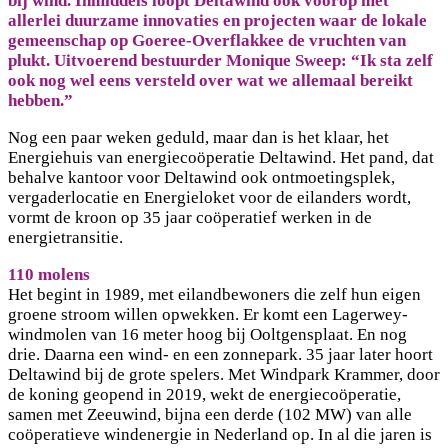
bij wind. Inmiddels loopt Deltawind ook voorop met
allerlei duurzame innovaties en projecten waar de lokale
gemeenschap op Goeree-Overflakkee de vruchten van
plukt. Uitvoerend bestuurder Monique Sweep: “Ik sta zelf
ook nog wel eens versteld over wat we allemaal bereikt
hebben.”
Nog een paar weken geduld, maar dan is het klaar, het
Energiehuis van energiecoöperatie Deltawind. Het pand, dat
behalve kantoor voor Deltawind ook ontmoetingsplek,
vergaderlocatie en Energieloket voor de eilanders wordt,
vormt de kroon op 35 jaar coöperatief werken in de
energietransitie.
110 molens
Het begint in 1989, met eilandbewoners die zelf hun eigen
groene stroom willen opwekken. Er komt een Lagerwey-
windmolen van 16 meter hoog bij Ooltgensplaat. En nog
drie. Daarna een wind- en een zonnepark. 35 jaar later hoort
Deltawind bij de grote spelers. Met Windpark Krammer, door
de koning geopend in 2019, wekt de energiecoöperatie,
samen met Zeeuwind, bijna een derde (102 MW) van alle
coöperatieve windenergie in Nederland op. In al die jaren is