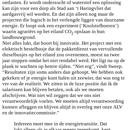
ontlasten. Er wordt onderzocht of waterstof een oplossing
kan zijn voor een dorp als Stad aan ‘t Haringvliet dat
aardgasvrij wil worden. En dat zijn alleen nog maar de
projecten die logisch in het verlengde liggen van duurzame
energie. Er loopt ook een experiment (‘Koolstofboeren’)
waarin agrariërs op het eiland CO
opslaan in hun
2
landbouwgrond.
Niet alles lukt, dat hoort bij innovatie. Het project met een
elektrisch bestelbusje dat de pakketdienst van vervuilende
dieselbusjes op het eiland zou overnemen, moest na twee
jaar stoppen omdat het niet rendabel werd. Het ligt nu op de
plank te wachten op betere tijden. “Niet erg”, vindt Sweep.
“Resultaten zijn soms anders dan gehoopt. We hebben ook
gekeken of je energie kunt halen uit zeewier, dat was nog te
ver van de realiteit. We zitten in de luxe positie dat ik de
salarissen kan blijven betalen, ook als we moeten
afschrijven. Wat niet wil zeggen dat we ons niet
verantwoordelijk voelen. We moeten altijd verantwoording
kunnen afleggen en blijven altijd in overleg met onze ALV
en de innovatiecommissie.”
Iedereen moet mee in de energietransitie. Dat
lukt alleen als je elkaar ergens tegenkomt, kent