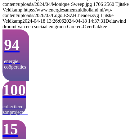
content/uploads/2024/04/Monique-Sweep.jpg
1706
2560
Tjitske
Veldkamp
https://www.energiesamenzuidholland.nl/wp-
content/uploads/2026/03/Logo-ESZH-header.svg
Tjitske
Veldkamp
2024-04-18 13:26:06
2024-04-18 14:37:31
Deltawind
droomt van een sociaal en groen Goeree-Overflakkee
94
energie­-
coöperaties
100
collectieve
zonprojecten
15