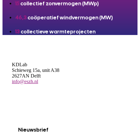
15
collectief zonvermogen (MWp)
46,3
coöperatief windvermogen (MW)
13
collectieve warmteprojecten
KDLab
Schieweg 15a, unit A38
2627AN Delft
info@eszh.nl
Nieuwsbrief