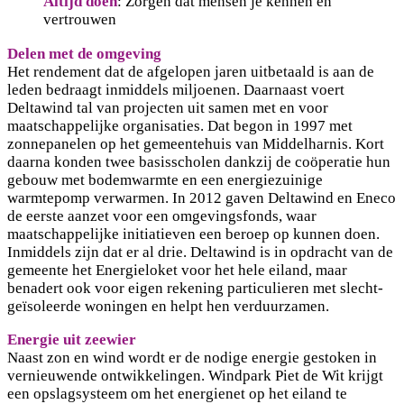
Altijd doen
: Zorgen dat mensen je kennen en
vertrouwen
Delen met de omgeving
Het rendement dat de afgelopen jaren uitbetaald is aan de
leden bedraagt inmiddels miljoenen. Daarnaast voert
Deltawind tal van projecten uit samen met en voor
maatschappelijke organisaties. Dat begon in 1997 met
zonnepanelen op het gemeentehuis van Middelharnis. Kort
daarna konden twee basisscholen dankzij de coöperatie hun
gebouw met bodemwarmte en een energiezuinige
warmtepomp verwarmen. In 2012 gaven Deltawind en Eneco
de eerste aanzet voor een omgevingsfonds, waar
maatschappelijke initiatieven een beroep op kunnen doen.
Inmiddels zijn dat er al drie. Deltawind is in opdracht van de
gemeente het Energieloket voor het hele eiland, maar
benadert ook voor eigen rekening particulieren met slecht-
geïsoleerde woningen en helpt hen verduurzamen.
Energie uit zeewier
Naast zon en wind wordt er de nodige energie gestoken in
vernieuwende ontwikkelingen. Windpark Piet de Wit krijgt
een opslagsysteem om het energienet op het eiland te