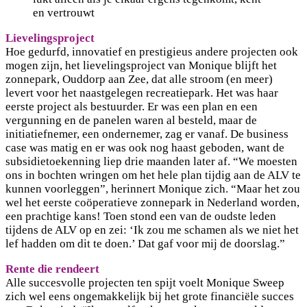
en vertrouwt
Lievelingsproject
Hoe gedurfd, innovatief en prestigieus andere projecten ook
mogen zijn, het lievelingsproject van Monique blijft het
zonnepark, Ouddorp aan Zee, dat alle stroom (en meer)
levert voor het naastgelegen recreatiepark. Het was haar
eerste project als bestuurder. Er was een plan en een
vergunning en de panelen waren al besteld, maar de
initiatiefnemer, een ondernemer, zag er vanaf. De business
case was matig en er was ook nog haast geboden, want de
subsidietoekenning liep drie maanden later af. “We moesten
ons in bochten wringen om het hele plan tijdig aan de ALV te
kunnen voorleggen”, herinnert Monique zich. “Maar het zou
wel het eerste coöperatieve zonnepark in Nederland worden,
een prachtige kans! Toen stond een van de oudste leden
tijdens de ALV op en zei: ‘Ik zou me schamen als we niet het
lef hadden om dit te doen.’ Dat gaf voor mij de doorslag.”
Rente die rendeert
Alle succesvolle projecten ten spijt voelt Monique Sweep
zich wel eens ongemakkelijk bij het grote financiële succes