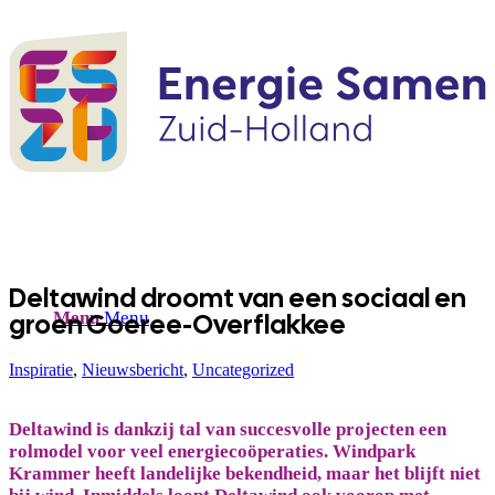
Deltawind droomt van een sociaal en
groen Goeree-Overflakkee
Menu
Menu
Inspiratie
,
Nieuwsbericht
,
Uncategorized
Deltawind is dankzij tal van succesvolle projecten een
rolmodel voor veel energiecoöperaties. Windpark
Krammer heeft landelijke bekendheid, maar het blijft niet