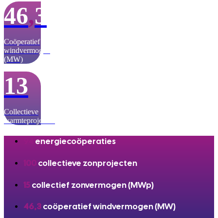
46
,
3
Coöperatief
windvermogen
(MW)
13
Collectieve
warmteprojecten
94
energiecoöperaties
100
collectieve zonprojecten
15
collectief zonvermogen (MWp)
46,3
coöperatief windvermogen (MW)