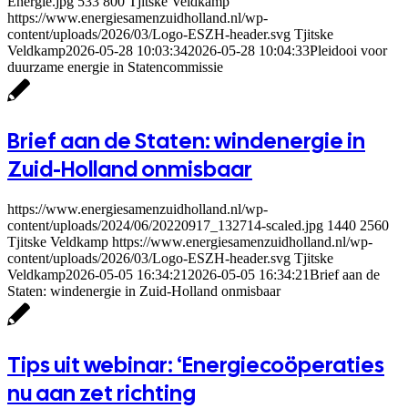
Energie.jpg
533
800
Tjitske Veldkamp
https://www.energiesamenzuidholland.nl/wp-
content/uploads/2026/03/Logo-ESZH-header.svg
Tjitske
Veldkamp
2026-05-28 10:03:34
2026-05-28 10:04:33
Pleidooi voor
duurzame energie in Statencommissie
Brief aan de Staten: windenergie in
Zuid-Holland onmisbaar
https://www.energiesamenzuidholland.nl/wp-
content/uploads/2024/06/20220917_132714-scaled.jpg
1440
2560
Tjitske Veldkamp
https://www.energiesamenzuidholland.nl/wp-
content/uploads/2026/03/Logo-ESZH-header.svg
Tjitske
Veldkamp
2026-05-05 16:34:21
2026-05-05 16:34:21
Brief aan de
Staten: windenergie in Zuid-Holland onmisbaar
Tips uit webinar: ‘Energiecoöperaties
nu aan zet richting