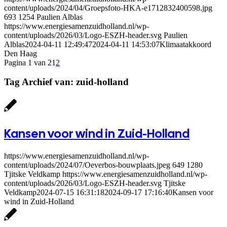
content/uploads/2024/04/Groepsfoto-HKA-e1712832400598.jpg
693
1254
Paulien Alblas
https://www.energiesamenzuidholland.nl/wp-
content/uploads/2026/03/Logo-ESZH-header.svg
Paulien
Alblas
2024-04-11 12:49:47
2024-04-11 14:53:07
Klimaatakkoord
Den Haag
Pagina 1 van 2
1
2
Tag Archief van:
zuid-holland
Kansen voor wind in Zuid-Holland
https://www.energiesamenzuidholland.nl/wp-
content/uploads/2024/07/Oeverbos-bouwplaats.jpeg
649
1280
Tjitske Veldkamp
https://www.energiesamenzuidholland.nl/wp-
content/uploads/2026/03/Logo-ESZH-header.svg
Tjitske
Veldkamp
2024-07-15 16:31:18
2024-09-17 17:16:40
Kansen voor
wind in Zuid-Holland