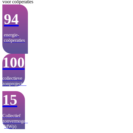
voor coöperaties
94
energie­-
coöperaties
100
collectieve
zonprojecten
15
Collectief
zonvermogen
(MWp)