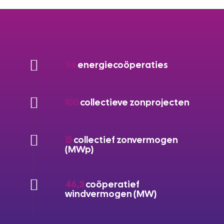
94
energiecoöperaties
100
collectieve zonprojecten
15
collectief zonvermogen
(MWp)
46,3
coöperatief
windvermogen (MW)