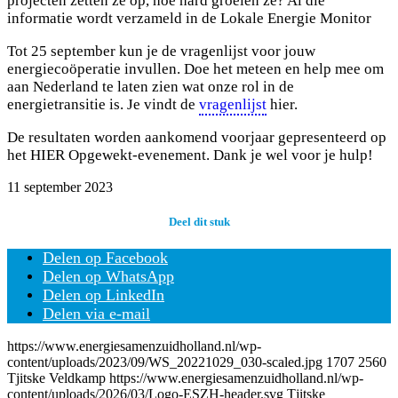
projecten zetten ze op, hoe hard groeien ze? Al die
informatie wordt verzameld in de Lokale Energie Monitor
Tot 25 september kun je de vragenlijst voor jouw
energiecoöperatie invullen. Doe het meteen en help mee om
aan Nederland te laten zien wat onze rol in de
energietransitie is. Je vindt de
vragenlijst
hier.
De resultaten worden aankomend voorjaar gepresenteerd op
het HIER Opgewekt-evenement. Dank je wel voor je hulp!
11 september 2023
Deel dit stuk
Delen op Facebook
Delen op WhatsApp
Delen op LinkedIn
Delen via e-mail
https://www.energiesamenzuidholland.nl/wp-
content/uploads/2023/09/WS_20221029_030-scaled.jpg
1707
2560
Tjitske Veldkamp
https://www.energiesamenzuidholland.nl/wp-
content/uploads/2026/03/Logo-ESZH-header.svg
Tjitske