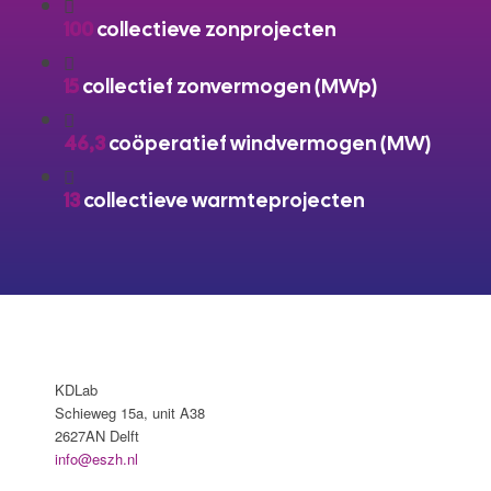
100
collectieve zonprojecten
15
collectief zonvermogen (MWp)
46,3
coöperatief windvermogen (MW)
13
collectieve warmteprojecten
KDLab
Schieweg 15a, unit A38
2627AN Delft
info@eszh.nl