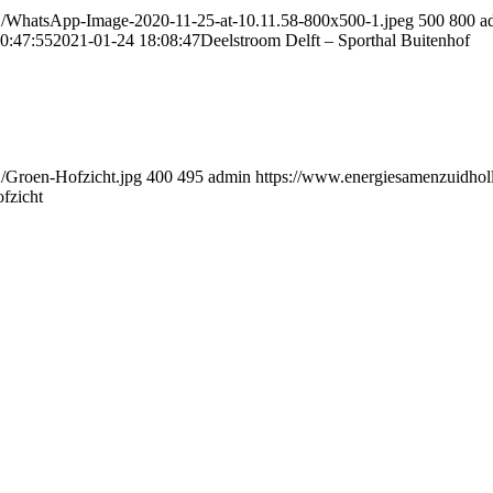
01/WhatsApp-Image-2020-11-25-at-10.11.58-800x500-1.jpeg
500
800
a
0:47:55
2021-01-24 18:08:47
Deelstroom Delft – Sporthal Buitenhof
2/Groen-Hofzicht.jpg
400
495
admin
https://www.energiesamenzuidhol
fzicht