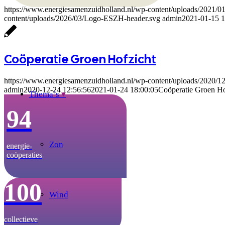
https://www.energiesamenzuidholland.nl/wp-content/uploads/2021/
content/uploads/2026/03/Logo-ESZH-header.svg
admin
2021-01-15 1
Coöperatie Groen Hofzicht
https://www.energiesamenzuidholland.nl/wp-content/uploads/2020/1
admin
2020-12-24 12:56:56
2021-01-24 18:00:05
Coöperatie Groen Ho
Thema’s
94
Zon
energie­-
coöperaties
100
Wind
collectieve