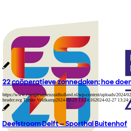
22 coöperatieve zonnedaken; hoe doen
https://www.energiesamenzuidholland.nl/wp-content/uploads/2024/0
header.svg
Tjitske Veldkamp
2024-02-21 13:24:16
2024-02-27 13:24:
Deelstroom Delft – Sporthal Buitenhof