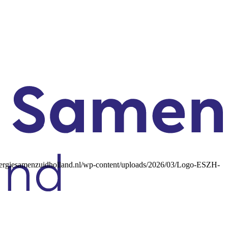
ergiesamenzuidholland.nl/wp-content/uploads/2026/03/Logo-ESZH-