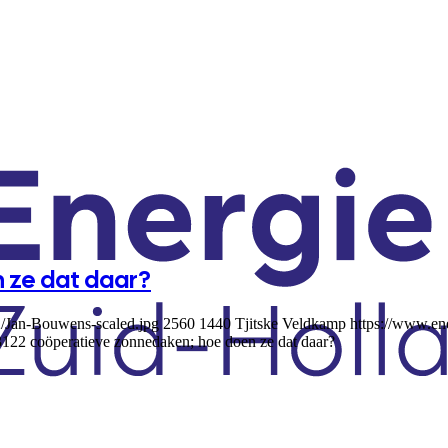
 ze dat daar?
2/Jan-Bouwens-scaled.jpg
2560
1440
Tjitske Veldkamp
https://www.en
31
22 coöperatieve zonnedaken; hoe doen ze dat daar?