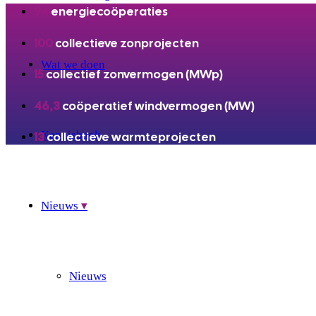
94
energiecoöperaties
100
collectieve zonprojecten
Wat we doen
15
collectief zonvermogen (MWp)
46,3
coöperatief windvermogen (MW)
Kennisbank
13
collectieve warmteprojecten
Nieuws
Nieuws