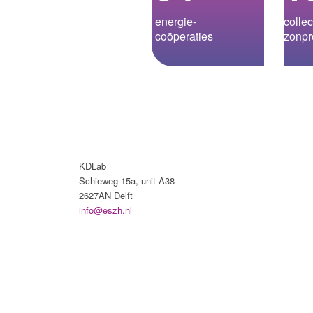
energie­-
collec
coöperaties
zonpr
KDLab
Schieweg 15a, unit A38
2627AN Delft
info@eszh.nl