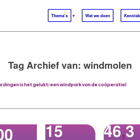
Thema’s
Wat we doen
Kennisb
Tag Archief van:
windmolen
ardingen is het gelukt: een windpark van de coöperatie!
15
46
,
3
00