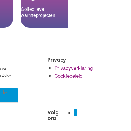
Collectieve
warmteprojecten
Privacy
Privacyverklaring
n de
Cookiebeleid
n Zuid-
r de
Volg
ons