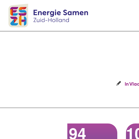
In Vla
94
1