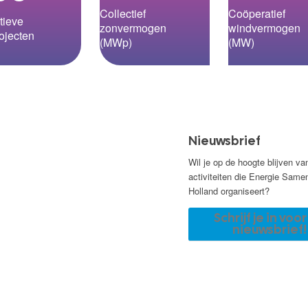
Collectief
Coöperatief
tieve
zonvermogen
windvermogen
ojecten
(MWp)
(MW)
Nieuwsbrief
Wil je op de hoogte blijven va
activiteiten die Energie Same
Holland organiseert?
Schrijf je in voo
nieuwsbrief!