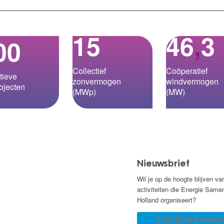
15
46
,
3
00
Collectief
Coöperatief
tieve
zonvermogen
windvermogen
ojecten
(MWp)
(MW)
Nieuwsbrief
Wil je op de hoogte blijven va
activiteiten die Energie Same
Holland organiseert?
Schrijf je in voo