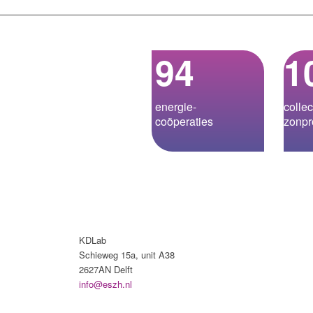
94
1
energie­-
collec
coöperaties
zonpr
KDLab
Schieweg 15a, unit A38
2627AN Delft
info@eszh.nl