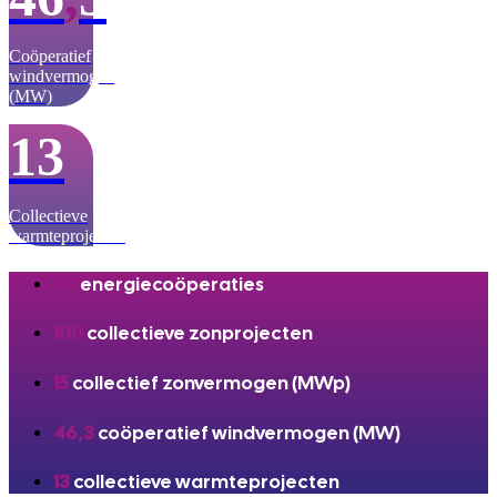
Coöperatief
windvermogen
(MW)
13
Collectieve
warmteprojecten
94
energiecoöperaties
100
collectieve zonprojecten
15
collectief zonvermogen (MWp)
46,3
coöperatief windvermogen (MW)
13
collectieve warmteprojecten