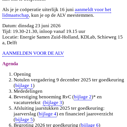
Als je je coöperatie uiterlijk 16 juni
aanmeldt voor het
lidmaatschap
, kun je op de ALV meestemmen.
Datum: dinsdag 23 juni 2026
Tijd: 19.30-21.30, inloop vanaf 19.15 uur
Locatie: Energie Samen Zuid-Holland, KDLab, Schieweg 15
a, Delft
AANMELDEN VOOR DE ALV
Agenda
Opening
Notulen vergadering 9 december 2025 ter goedkeuring
(
bijlage 1
)
Mededelingen
Bevestiging benoeming RvC (
bijlage 2
)* en
vacaturetekst
(
bijlage 3
)
Afsluiting jaarstukken 2025 ter goedkeuring:
jaarverslag (
bijlage 4
) en financieel jaaroverzicht
(
bijlage 5
)
Begroting 2026 ter goedkeuring (
bijlage 6
)