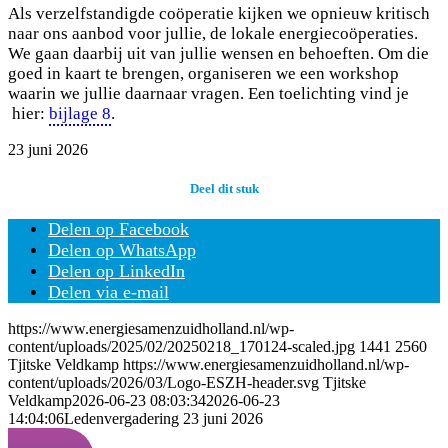
Als verzelfstandigde coöperatie kijken we opnieuw kritisch
naar ons aanbod voor jullie, de lokale energiecoöperaties.
We gaan daarbij uit van jullie wensen en behoeften. Om die
goed in kaart te brengen, organiseren we een workshop
waarin we jullie daarnaar vragen. Een toelichting vind je
hier:
bijlage 8
.
23 juni 2026
Deel dit stuk
Delen op Facebook
Delen op WhatsApp
Delen op LinkedIn
Delen via e-mail
https://www.energiesamenzuidholland.nl/wp-
content/uploads/2025/02/20250218_170124-scaled.jpg
1441
2560
Tjitske Veldkamp
https://www.energiesamenzuidholland.nl/wp-
content/uploads/2026/03/Logo-ESZH-header.svg
Tjitske
Veldkamp
2026-06-23 08:03:34
2026-06-23
14:04:06
Ledenvergadering 23 juni 2026