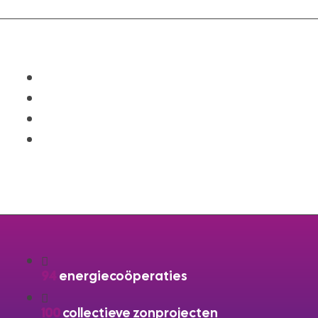
Deel dit verhaal
94
energiecoöperaties
100
collectieve zonprojecten