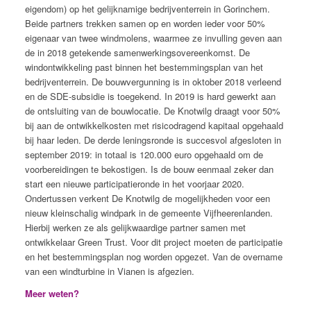
eigendom) op het gelijknamige bedrijventerrein in Gorinchem.
Beide partners trekken samen op en worden ieder voor 50%
eigenaar van twee windmolens, waarmee ze invulling geven aan
de in 2018 getekende samenwerkingsovereenkomst. De
windontwikkeling past binnen het bestemmingsplan van het
bedrijventerrein. De bouwvergunning is in oktober 2018 verleend
en de SDE-subsidie is toegekend. In 2019 is hard gewerkt aan
de ontsluiting van de bouwlocatie. De Knotwilg draagt voor 50%
bij aan de ontwikkelkosten met risicodragend kapitaal opgehaald
bij haar leden. De derde leningsronde is succesvol afgesloten in
september 2019: in totaal is 120.000 euro opgehaald om de
voorbereidingen te bekostigen. Is de bouw eenmaal zeker dan
start een nieuwe participatieronde in het voorjaar 2020.
Ondertussen verkent De Knotwilg de mogelijkheden voor een
nieuw kleinschalig windpark in de gemeente Vijfheerenlanden.
Hierbij werken ze als gelijkwaardige partner samen met
ontwikkelaar Green Trust. Voor dit project moeten de participatie
en het bestemmingsplan nog worden opgezet. Van de overname
van een windturbine in Vianen is afgezien.
Meer weten?