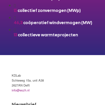
15
collectief zonvermogen (MWp)
46,3
coöperatief windvermogen (MW)
13
collectieve warmteprojecten
KDLab
Schieweg 15a, unit A38
2627AN Delft
info@eszh.nl
Nieuwsbrief