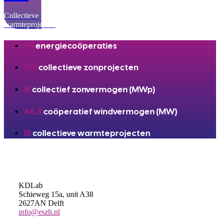
Collectieve
warmteprojecten
94
energiecoöperaties
100
collectieve zonprojecten
15
collectief zonvermogen (MWp)
46,3
coöperatief windvermogen (MW)
13
collectieve warmteprojecten
KDLab
Schieweg 15a, unit A38
2627AN Delft
info@eszh.nl