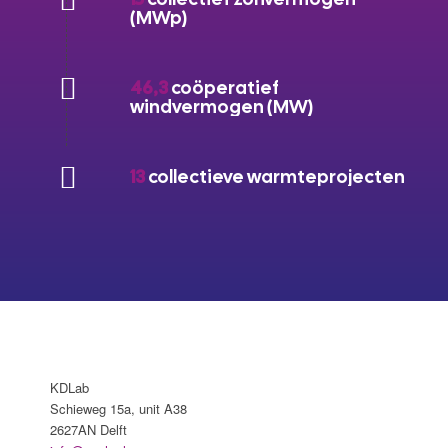
(MWp)
46,3
coöperatief
windvermogen (MW)
13
collectieve warmteprojecten
KDLab
Schieweg 15a, unit A38
2627AN Delft