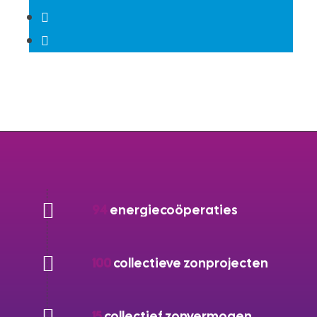
94
energiecoöperaties
100
collectieve zonprojecten
15
collectief zonvermogen