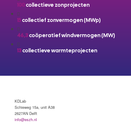
100
collectieve zonprojecten
15
collectief zonvermogen (MWp)
46,3
coöperatief windvermogen (MW)
13
collectieve warmteprojecten
KDLab
Schieweg 15a, unit A38
2627AN Delft
info@eszh.nl