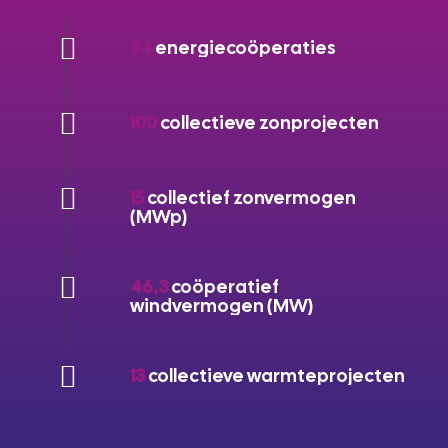
94
energiecoöperaties
100
collectieve zonprojecten
15
collectief zonvermogen
(MWp)
46,3
coöperatief
windvermogen (MW)
13
collectieve warmteprojecten