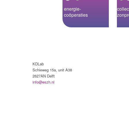
energie­-
collec
coöperaties
zonpr
KDLab
Schieweg 15a, unit A38
2627AN Delft
info@eszh.nl