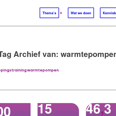
Thema’s
Wat we doen
Kennisb
Tag Archief van:
warmtepompe
epingstraining warmtepompen
15
46
,
3
00