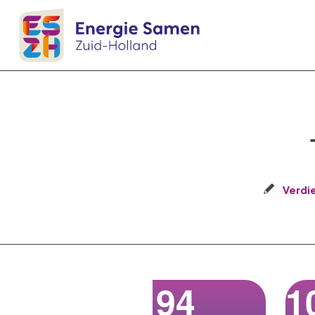
Verdi
94
1