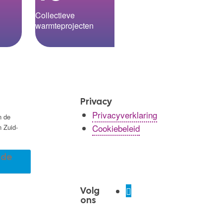
Collectieve
warmteprojecten
Privacy
Privacyverklaring
n de
Cookiebeleid
n Zuid-
r de
Volg
ons