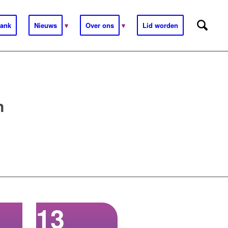
ank
Nieuws
Over ons
Lid worden
n
13