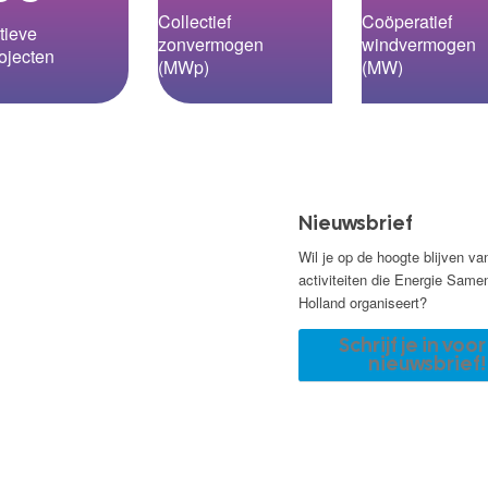
Collectief
Coöperatief
tieve
zonvermogen
windvermogen
ojecten
(MWp)
(MW)
Nieuwsbrief
Wil je op de hoogte blijven va
activiteiten die Energie Same
Holland organiseert?
Schrijf je in voo
nieuwsbrief!