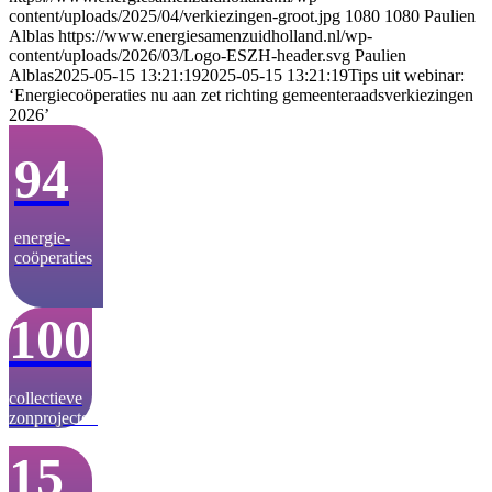
content/uploads/2025/04/verkiezingen-groot.jpg
1080
1080
Paulien
Alblas
https://www.energiesamenzuidholland.nl/wp-
content/uploads/2026/03/Logo-ESZH-header.svg
Paulien
Alblas
2025-05-15 13:21:19
2025-05-15 13:21:19
Tips uit webinar:
‘Energiecoöperaties nu aan zet richting gemeenteraadsverkiezingen
2026’
94
energie­-
coöperaties
100
collectieve
zonprojecten
15