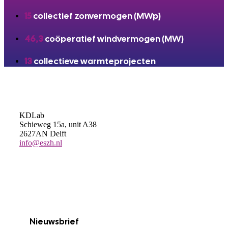
15
collectief zonvermogen (MWp)
46,3
coöperatief windvermogen (MW)
13
collectieve warmteprojecten
KDLab
Schieweg 15a, unit A38
2627AN Delft
info@eszh.nl
Nieuwsbrief