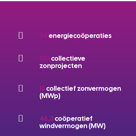
94
energiecoöperaties
100
collectieve
zonprojecten
15
collectief zonvermogen
(MWp)
46,3
coöperatief
windvermogen (MW)