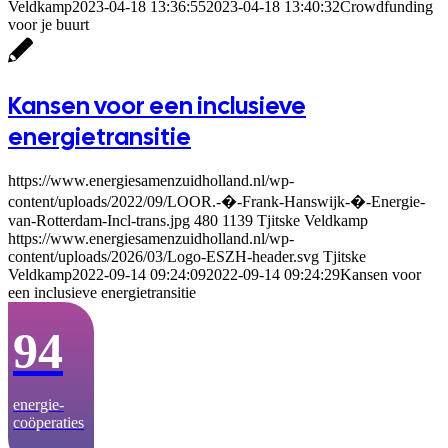
Veldkamp
2023-04-18 13:36:55
2023-04-18 13:40:32
Crowdfunding
voor je buurt
Kansen voor een inclusieve
energietransitie
https://www.energiesamenzuidholland.nl/wp-
content/uploads/2022/09/LOOR.-�-Frank-Hanswijk-�-Energie-
van-Rotterdam-Incl-trans.jpg
480
1139
Tjitske Veldkamp
https://www.energiesamenzuidholland.nl/wp-
content/uploads/2026/03/Logo-ESZH-header.svg
Tjitske
Veldkamp
2022-09-14 09:24:09
2022-09-14 09:24:29
Kansen voor
een inclusieve energietransitie
94
energie­-
coöperaties