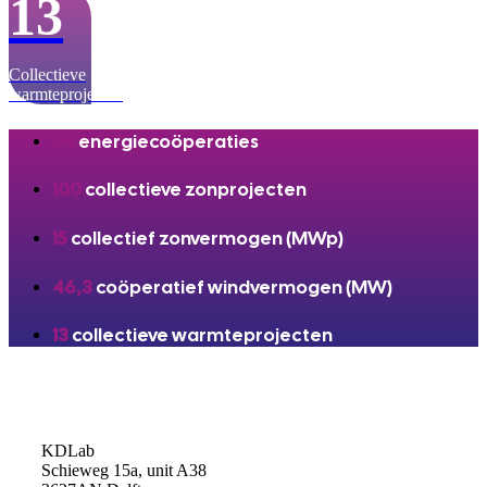
13
Collectieve
warmteprojecten
94
energiecoöperaties
100
collectieve zonprojecten
15
collectief zonvermogen (MWp)
46,3
coöperatief windvermogen (MW)
13
collectieve warmteprojecten
KDLab
Schieweg 15a, unit A38