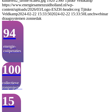
kinderen2_drone-scaled.jpg
1920
2560
Tjitske Veldkamp
https://www.energiesamenzuidholland.nl/wp-
content/uploads/2026/03/Logo-ESZH-header.svg
Tjitske
Veldkamp
2024-02-22 15:33:50
2024-02-22 15:33:50
Lunchwebinar
draagsystemen zonnedak
94
energie­-
coöperaties
100
collectieve
zonprojecten
15