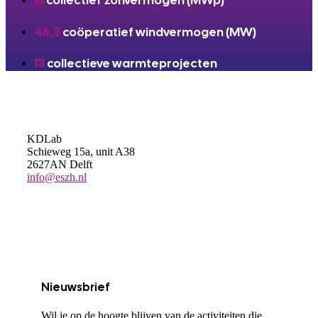
15
collectief zonvermogen (MWp)
46,3
coöperatief windvermogen (MW)
13
collectieve warmteprojecten
KDLab
Schieweg 15a, unit A38
2627AN Delft
info@eszh.nl
Nieuwsbrief
Wil je op de hoogte blijven van de activiteiten die