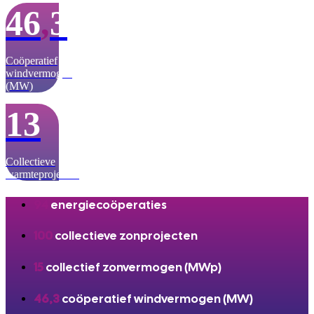
46
,
3
Coöperatief
windvermogen
(MW)
13
Collectieve
warmteprojecten
94
energiecoöperaties
100
collectieve zonprojecten
15
collectief zonvermogen (MWp)
46,3
coöperatief windvermogen (MW)