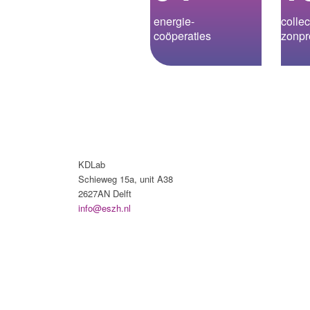
energie­-
collec
coöperaties
zonpr
KDLab
Schieweg 15a, unit A38
2627AN Delft
info@eszh.nl