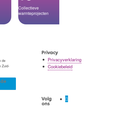
Collectieve
warmteprojecten
Privacy
Privacyverklaring
n de
Cookiebeleid
n Zuid-
r de
Volg
ons