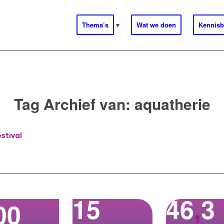
Thema’s
Wat we doen
Kennisb
Tag Archief van:
aquatherie
stival
15
46
,
3
00