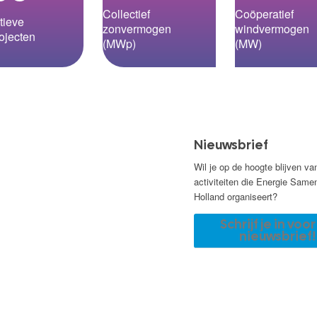
Collectief
Coöperatief
tieve
zonvermogen
windvermogen
ojecten
(MWp)
(MW)
Nieuwsbrief
Wil je op de hoogte blijven va
activiteiten die Energie Same
Holland organiseert?
Schrijf je in voo
nieuwsbrief!