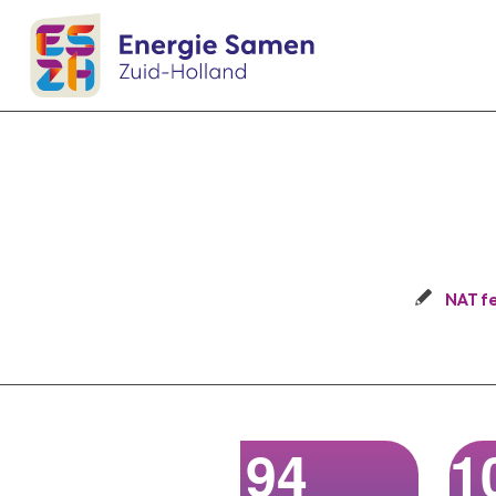
NAT fe
94
1