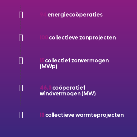
94
energiecoöperaties
100
collectieve zonprojecten
15
collectief zonvermogen
(MWp)
46,3
coöperatief
windvermogen (MW)
13
collectieve warmteprojecten