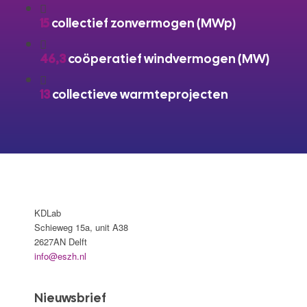
15
collectief zonvermogen (MWp)
46,3
coöperatief windvermogen (MW)
13
collectieve warmteprojecten
KDLab
Schieweg 15a, unit A38
2627AN Delft
info@eszh.nl
Nieuwsbrief