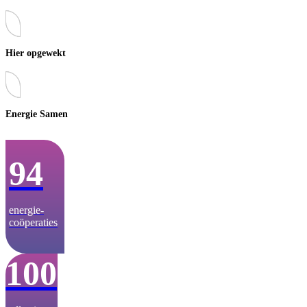
Hier opgewekt
Energie Samen
94
energie­-
coöperaties
100