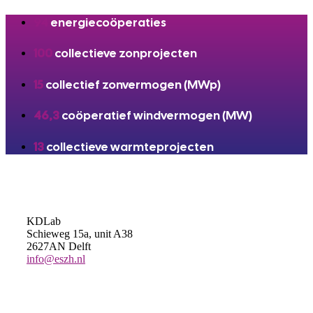
94
energiecoöperaties
100
collectieve zonprojecten
15
collectief zonvermogen (MWp)
46,3
coöperatief windvermogen (MW)
13
collectieve warmteprojecten
KDLab
Schieweg 15a, unit A38
2627AN Delft
info@eszh.nl