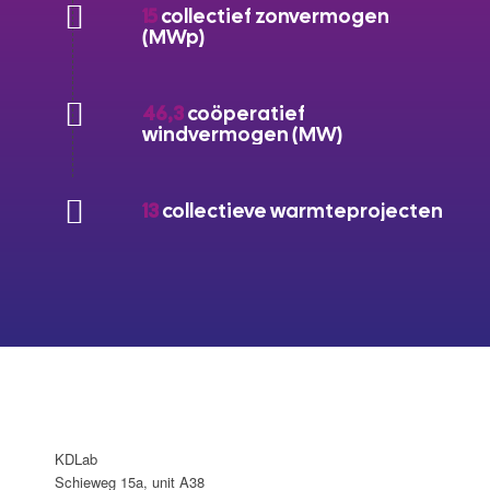
15
collectief zonvermogen
(MWp)
46,3
coöperatief
windvermogen (MW)
13
collectieve warmteprojecten
KDLab
Schieweg 15a, unit A38