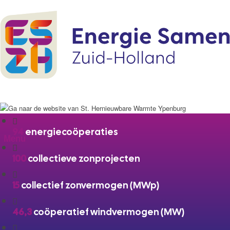
94
energiecoöperaties
Menu
100
collectieve zonprojecten
15
collectief zonvermogen (MWp)
46,3
coöperatief windvermogen (MW)