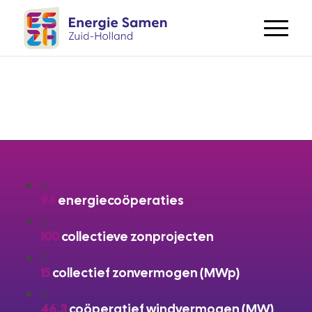
94
energiecoöperaties
100
collectieve zonprojecten
15
collectief zonvermogen (MWp)
46,3
coöperatief windvermogen (MW)