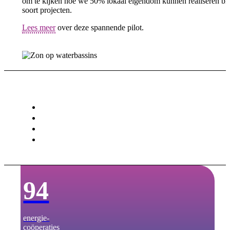
om te kijken hoe we 50% lokaal eigendom kunnen realiseren bij 
soort projecten.
Lees meer
over deze spannende pilot.
Deel dit bericht
Delen op Facebook
Delen op WhatsApp
Delen op LinkedIn
Delen via e-mail
94
energie­-
coöperaties