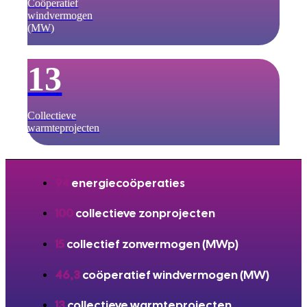
Coöperatief
windvermogen
(MW)
13
Collectieve
warmteprojecten
94
energiecoöperaties
100
collectieve zonprojecten
15
collectief zonvermogen (MWp)
46,3
coöperatief windvermogen (MW)
13
collectieve warmteprojecten