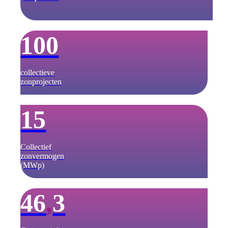
100
collectieve
zonprojecten
15
Collectief
zonvermogen
(MWp)
46
,
3