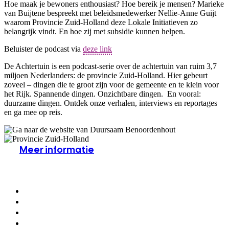
Hoe maak je bewoners enthousiast? Hoe bereik je mensen? Marieke
van Buijtene bespreekt met beleidsmedewerker Nellie-Anne Guijt
waarom Provincie Zuid-Holland deze Lokale Initiatieven zo
belangrijk vindt. En hoe zij met subsidie kunnen helpen.
Beluister de podcast via
deze link
De Achtertuin is een podcast-serie over de achtertuin van ruim 3,7
miljoen Nederlanders: de provincie Zuid-Holland. Hier gebeurt
zoveel – dingen die te groot zijn voor de gemeente en te klein voor
het Rijk. Spannende dingen. Onzichtbare dingen. En vooral:
duurzame dingen. Ontdek onze verhalen, interviews en reportages
en ga mee op reis.
Meer informatie
Deel dit bericht
Delen op Facebook
Delen op WhatsApp
Delen op LinkedIn
Delen via e-mail