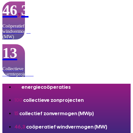
46
,
3
Coöperatief
windvermogen
(MW)
13
Collectieve
warmteprojecten
94
energiecoöperaties
100
collectieve zonprojecten
15
collectief zonvermogen (MWp)
46,3
coöperatief windvermogen (MW)