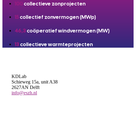
100
collectieve zonprojecten
15
collectief zonvermogen (MWp)
46,3
coöperatief windvermogen (MW)
13
collectieve warmteprojecten
KDLab
Schieweg 15a, unit A38
2627AN Delft
info@eszh.nl