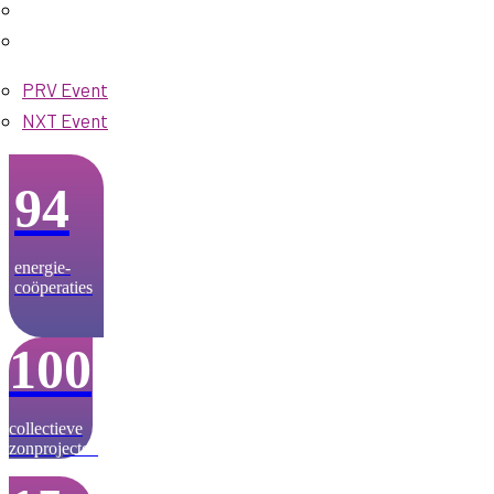
PRV Event
NXT Event
94
energie­-
coöperaties
100
collectieve
zonprojecten