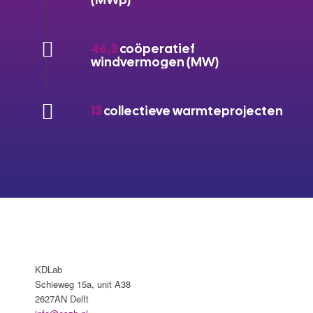
46,3
coöperatief
windvermogen (MW)
13
collectieve warmteprojecten
KDLab
Schieweg 15a, unit A38
2627AN Delft