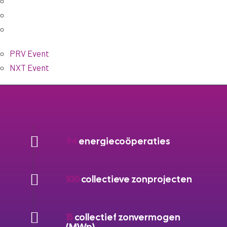
PRV Event
NXT Event
94
energiecoöperaties
100
collectieve zonprojecten
15
collectief zonvermogen
(MWp)