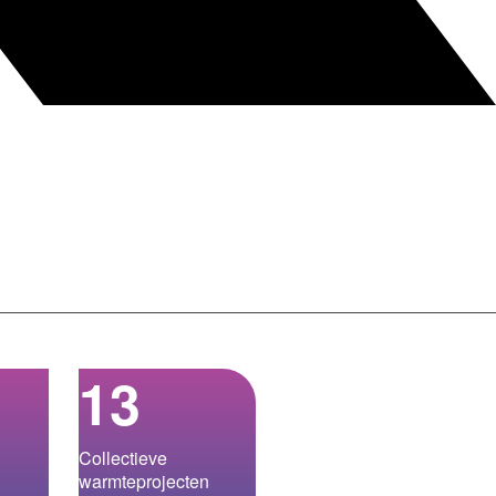
13
Collectieve
warmteprojecten