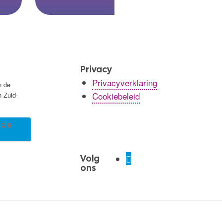
Privacy
Privacyverklaring
n de
Cookiebeleid
n Zuid-
r de
Volg
ons