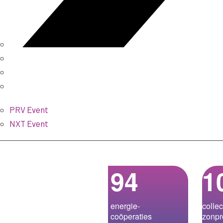
PRV Event
NXT Event
94
1
energie­-
collec
coöperaties
zonpr