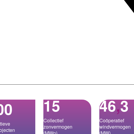
15
46
,
3
00
Collectief
Coöperatief
tieve
zonvermogen
windvermogen
ojecten
(MWp)
(MW)