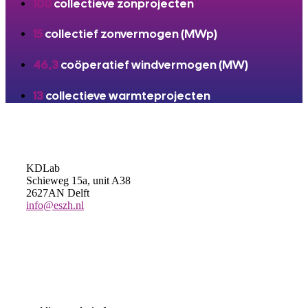
100
collectieve zonprojecten
15
collectief zonvermogen (MWp)
46,3
coöperatief windvermogen (MW)
13
collectieve warmteprojecten
KDLab
Schieweg 15a, unit A38
2627AN Delft
info@eszh.nl