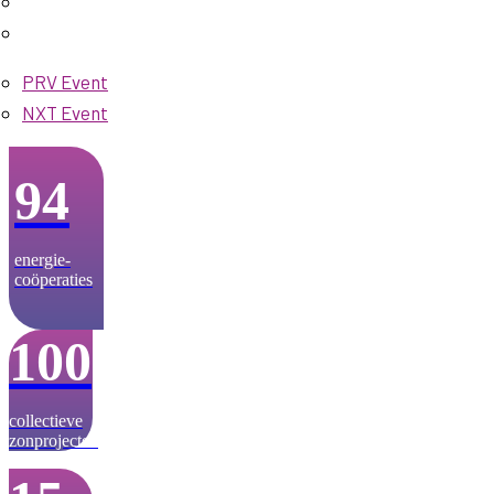
PRV Event
NXT Event
94
energie­-
coöperaties
100
collectieve
zonprojecten