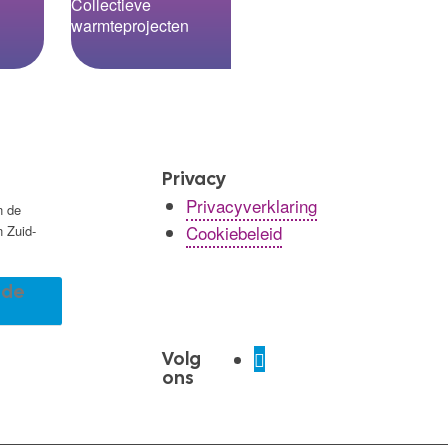
Collectieve
warmteprojecten
Privacy
Privacyverklaring
n de
Cookiebeleid
n Zuid-
r de
Volg
ons