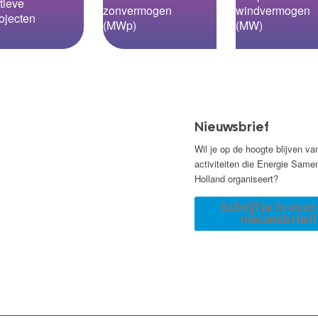
tieve
zonvermogen
windvermogen
ojecten
(MWp)
(MW)
Nieuwsbrief
Wil je op de hoogte blijven va
activiteiten die Energie Same
Holland organiseert?
Schrijf je in voo
nieuwsbrief!