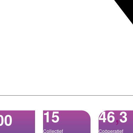
15
46
,
3
00
Collectief
Coöperatief