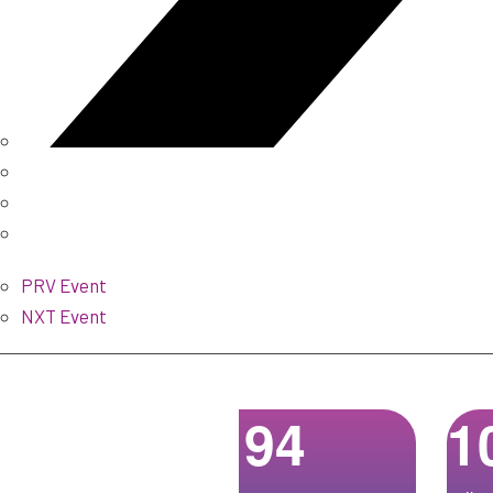
PRV Event
NXT Event
94
1