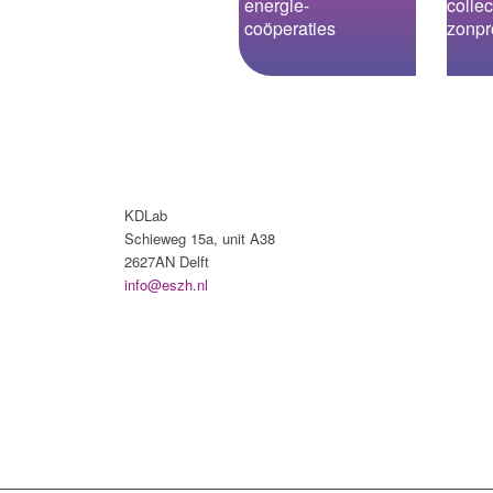
energie­-
collec
coöperaties
zonpr
KDLab
Schieweg 15a, unit A38
2627AN Delft
info@eszh.nl