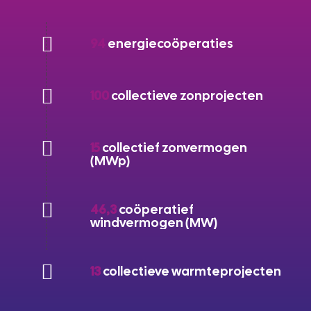
94
energiecoöperaties
100
collectieve zonprojecten
15
collectief zonvermogen
(MWp)
46,3
coöperatief
windvermogen (MW)
13
collectieve warmteprojecten