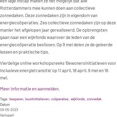
een lage instap maken ze het mogelijk dat alle
Rotterdammers mee kunnen doen aan collectieve
zonnedaken. Deze zonnedaken zijn in eigendom van
energiecoöperaties. Zes collectieve zonnedaken zijn op deze
manier het afgelopen jaar gerealiseerd. De opbrengsten
gaan naar een wijkfonds waarover de leden van de
energiecoöperatie beslissen. Op 9 mei delen ze de geleerde
lessen en praktische tips.
Vierdelige online workshopsreeks ‘Bewonersinitiatieven voor
inclusieve energietransitie’ op 11 april, 18 april, 9 mei en 16
mei.
Meer informatie en aanmelden.
Tags:
besparen
,
buurtinitiatieven
,
coöperaties
,
wijkfonds
,
zonnedak
Datum
09-05-2023
Verlopen!