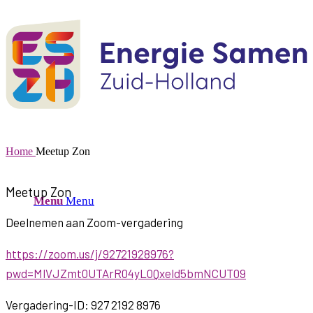
Home
Meetup Zon
Meetup Zon
Menu
Menu
Deelnemen aan Zoom-vergadering
https://zoom.us/j/92721928976?
pwd=MlVJZmt0UTArR04yL0Qxeld5bmNCUT09
Vergadering-ID: 927 2192 8976