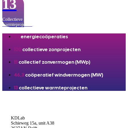
13
Collectieve
warmteprojecten
94
energiecoöperaties
100
collectieve zonprojecten
15
collectief zonvermogen (MWp)
46,3
coöperatief windvermogen (MW)
13
collectieve warmteprojecten
KDLab
Schieweg 15a, unit A38