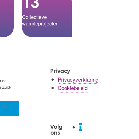
13
Collectieve
warmteprojecten
Privacy
Privacyverklaring
n de
Cookiebeleid
n Zuid-
r de
Volg
ons