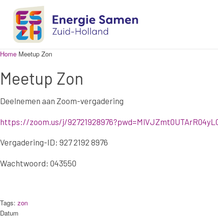
Home
Meetup Zon
Meetup Zon
Deelnemen aan Zoom-vergadering
https://zoom.us/j/92721928976?pwd=MlVJZmt0UTArR04y
Vergadering-ID: 927 2192 8976
Wachtwoord: 043550
Tags:
zon
Datum