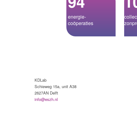
94
1
energie­-
collec
coöperaties
zonpr
KDLab
Schieweg 15a, unit A38
2627AN Delft
info@eszh.nl