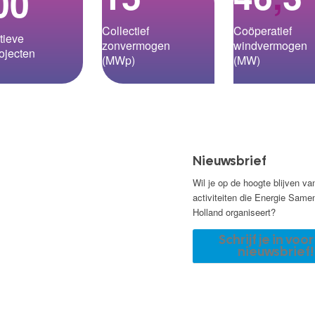
00
Collectief
Coöperatief
tieve
zonvermogen
windvermogen
ojecten
(MWp)
(MW)
Nieuwsbrief
Wil je op de hoogte blijven va
activiteiten die Energie Same
Holland organiseert?
Schrijf je in voo
nieuwsbrief!