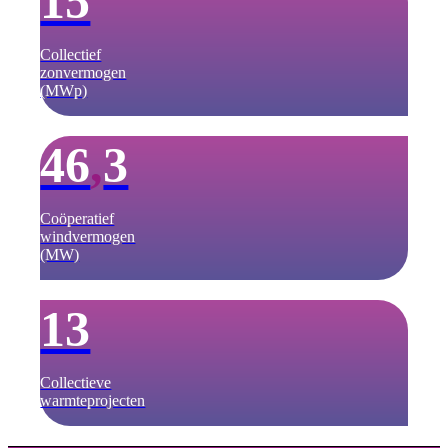
15
Collectief
zonvermogen
(MWp)
46
,
3
Coöperatief
windvermogen
(MW)
13
Collectieve
warmteprojecten