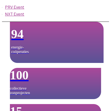
PRV Event
NXT Event
94
energie­-
coöperaties
100
collectieve
zonprojecten