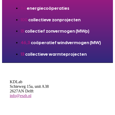
94
energiecoöperaties
100
collectieve zonprojecten
15
collectief zonvermogen (MWp)
46,3
coöperatief windvermogen (MW)
13
collectieve warmteprojecten
KDLab
Schieweg 15a, unit A38
2627AN Delft
info@eszh.nl