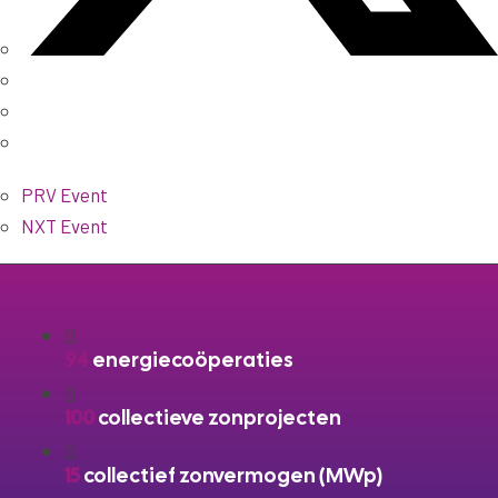
PRV Event
NXT Event
94
energiecoöperaties
100
collectieve zonprojecten
15
collectief zonvermogen (MWp)