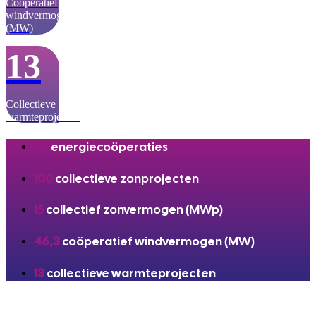
Coöperatief
windvermogen
(MW)
13
Collectieve
warmteprojecten
94
energiecoöperaties
100
collectieve zonprojecten
15
collectief zonvermogen (MWp)
46,3
coöperatief windvermogen (MW)
13
collectieve warmteprojecten