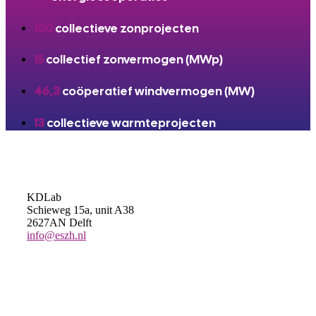
100
collectieve zonprojecten
15
collectief zonvermogen (MWp)
46,3
coöperatief windvermogen (MW)
13
collectieve warmteprojecten
KDLab
Schieweg 15a, unit A38
2627AN Delft
info@eszh.nl