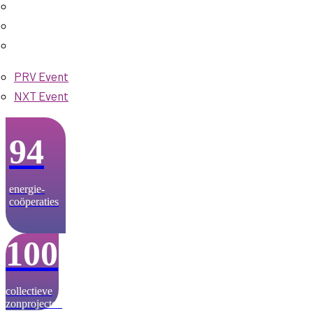
PRV Event
NXT Event
94
energie­-
coöperaties
100
collectieve
zonprojecten