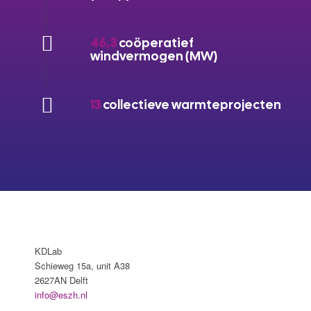
46,3
coöperatief
windvermogen (MW)
13
collectieve warmteprojecten
KDLab
Schieweg 15a, unit A38
2627AN Delft
info@eszh.nl