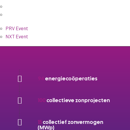
PRV Event
NXT Event
94
energiecoöperaties
100
collectieve zonprojecten
15
collectief zonvermogen
(MWp)