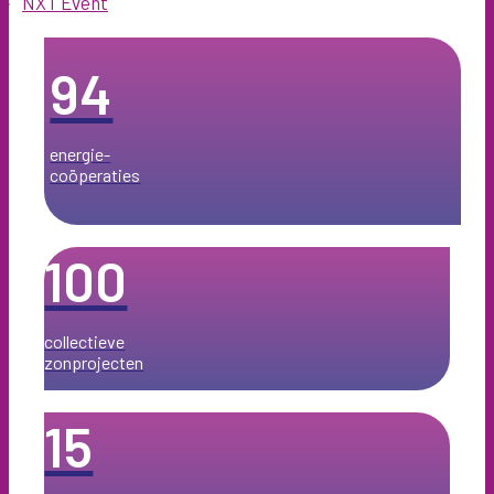
NXT Event
94
energie­-
coöperaties
100
collectieve
zonprojecten
15