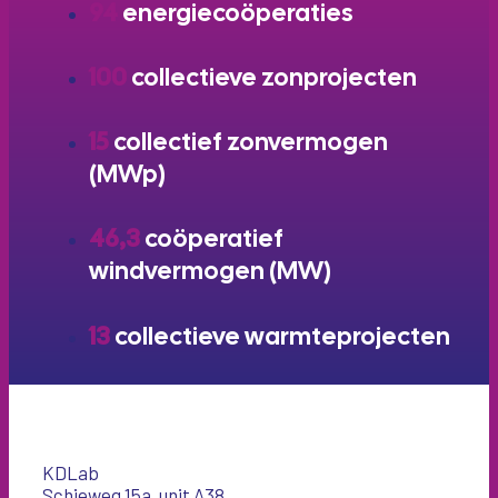
94
energiecoöperaties
100
collectieve zonprojecten
15
collectief zonvermogen
(MWp)
46,3
coöperatief
windvermogen (MW)
13
collectieve warmteprojecten
KDLab
Schieweg 15a, unit A38