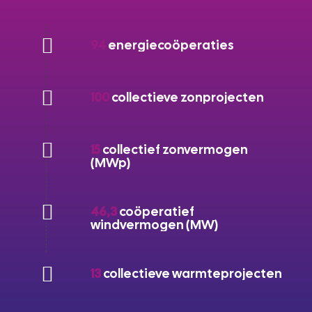
94
energiecoöperaties
100
collectieve zonprojecten
15
collectief zonvermogen
(MWp)
46,3
coöperatief
windvermogen (MW)
13
collectieve warmteprojecten