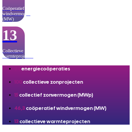
Coöperatief
windvermogen
(MW)
13
Collectieve
warmteprojecten
94
energiecoöperaties
100
collectieve zonprojecten
15
collectief zonvermogen (MWp)
46,3
coöperatief windvermogen (MW)
13
collectieve warmteprojecten