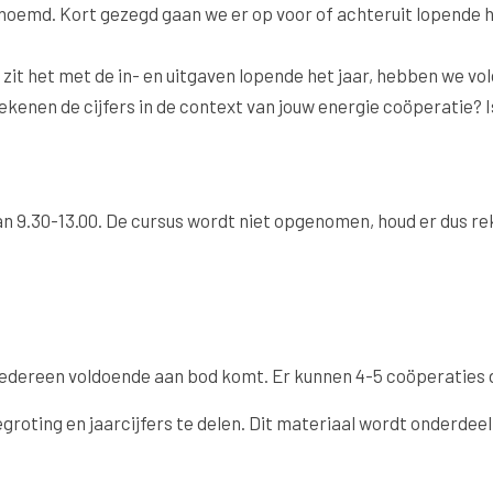
emd. Kort gezegd gaan we er op voor of achteruit lopende het ja
zit het met de in- en uitgaven lopende het jaar, hebben we v
kenen de cijfers in de context van jouw energie coöperatie? Is
9.30-13.00. De cursus wordt niet opgenomen, houd er dus reke
iedereen voldoende aan bod komt. Er kunnen 4-5 coöperaties
oting en jaarcijfers te delen. Dit materiaal wordt onderdeel