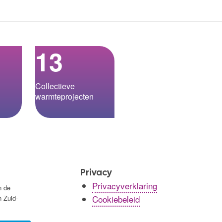
13
Collectieve
warmteprojecten
Privacy
Privacyverklaring
n de
Cookiebeleid
n Zuid-