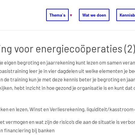
Thema’s
Wat we doen
Kennisb
ng voor energiecoöperaties (2)
 je eigen begroting en jaarrekening kunt lezen om samen vera
 basistraining leer je in vier dagdelen uit welke elementen je
 van de training kun je met deze kennis beter je begroting en 
kijken, hebt inzicht in hoe gezond je organisatie is en kunt da
aken en lezen, Winst en Verliesrekening, liquiditeit/kasstroom
t vermogen en wat zijn de risico’s die aan de situatie is verbon
an financiering bij banken