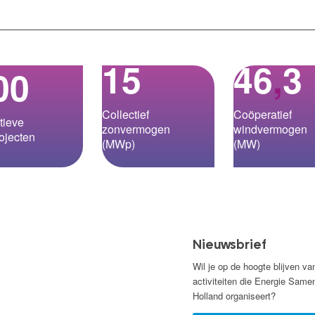
15
46
,
3
00
Collectief
Coöperatief
tieve
zonvermogen
windvermogen
ojecten
(MWp)
(MW)
Nieuwsbrief
Wil je op de hoogte blijven va
activiteiten die Energie Same
Holland organiseert?