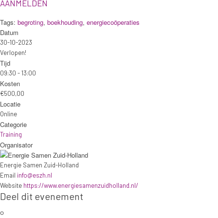
AANMELDEN
Tags:
begroting
,
boekhouding
,
energiecoöperaties
Datum
30-10-2023
Verlopen!
Tijd
09:30 - 13:00
Kosten
€500,00
Locatie
Online
Categorie
Training
Organisator
Energie Samen Zuid-Holland
Email
info@eszh.nl
Website
https://www.energiesamenzuidholland.nl/
Deel dit evenement