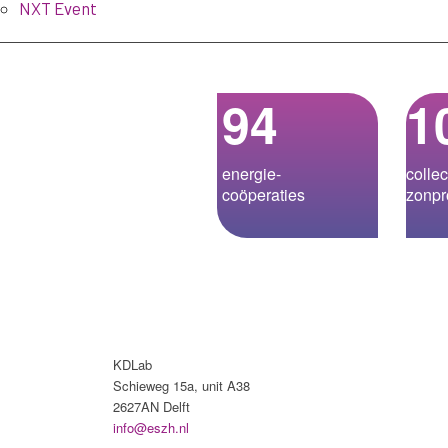
NXT Event
94
1
energie­-
collec
coöperaties
zonpr
KDLab
Schieweg 15a, unit A38
2627AN Delft
info@eszh.nl